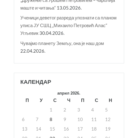
маште и читања“
13.05.2026.
Ученици деветог разреда упознати са планом
уписа ЈУ СШЦ „Михаило Петровић Алас“
Угљевик
30.04.2026.
Чувајмо планету Земљу, она је наш дом
22.04.2026.
КАЛЕНДАР
април 2026.
П
У
С
Ч
П
С
Н
1
2
3
4
5
6
7
8
9
10
11
12
13
14
15
16
17
18
19