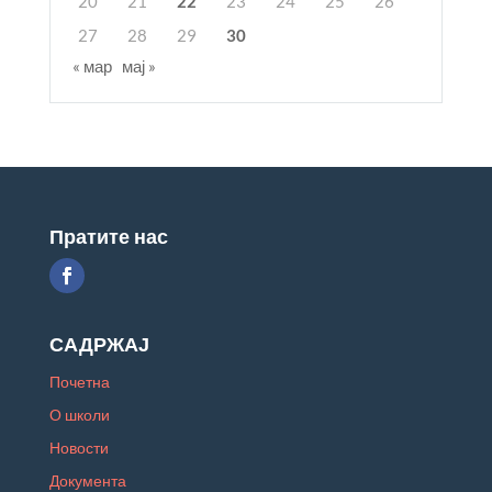
20
21
22
23
24
25
26
27
28
29
30
« мар
мај »
Пратите нас
САДРЖАЈ
Почетна
О школи
Новости
Документа