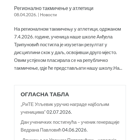
Регионално такмичење у атлетици
08.04.2026.
|
Новости
На регионалном такмичењу у атлетици, одржаном
7.4.2026. године, ученица наше школе Анђела
Трипуновић постигла је изузетан резултат у
дисциплини скок у даљ, освојивши друго мјесто.
Овим успјехом пласирала се на републичко
такмичење, гдје ће представљати нашу школу.На...
ОГЛАСНА ТАБЛА
„РиТЕ Угљевик уручио награде најбољим
ученицима“
02.07.2026.
Дан ученичких постигнућа – ученик генерације
Ведрана Павловић
04.06.2026.
„Дружење са Урошем Петровићем – чаролија