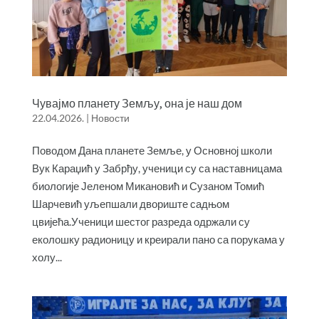
Чувајмо планету Земљу, она је наш дом
22.04.2026.
|
Новости
Поводом Дана планете Земље, у Основној школи
Вук Караџић у Забрђу, ученици су са наставницама
биологије Јеленом Микановић и Сузаном Томић
Шарчевић уљепшали двориште садњом
цвијећа.Ученици шестог разреда одржали су
еколошку радионицу и креирали пано са порукама у
холу...