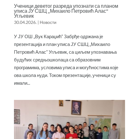
Ученици деветог разреда упознати са планом
уписа ЈУ СШЦ „Михаило Петровић Алас“
Угљевик
30.04.2026.
|
Новости
У ЈУ ОШ „Вук Караџић“ Забрђе одржана је
презентација и план уписа ЈУ СШЦ „Михаило
Петровић Алас“ Угљевик, са циљем упознавања
будућих средњошколаца са образовним
програмима, условима уписа и могућностима које
ова школа нуди. Током презентације, ученици су
имали...