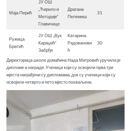
ЈУ ОШ
„Ћирило и
Драгана
Маја Перић
31
Методије“
Пелемиш
Главичице
ЈУ ОШ „Вук
Катарина
Ружица
Караџић“
Радованови
30
Братић
Забрђе
ћ
Директорица школе домаћина Нада Митровић уручила је
дипломе и награде. Ученици који су освојили прва три
мјеста награђени су дипломама, док су ученици који су
освојили четврто и пето мјесто похваљени.