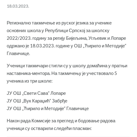
18.03.2023.
Регионално такмичење из руског језика за ученике
основних школа у Републици Српској за школску
2022/2023. годину за регију Бијељина, Угљевик и Лопаре
одржано је 18.03.2023. године у ОШ „Ћирило и Методије“
Главичице.
Ученици такмичари стигли су у школу домаћина у пратњи
наставника-ментора. На такмичењу је учествовало 5
ученика из три школе:
ЈУ ОШ „Свети Сава“ Лопаре
ЈУ ОШ „Вук Караџић“ Забрђе
ЈУ ОШ „Ћирило и Методије“ Главичице
Након рада Комисије за преглед и бодовање радова
ученици су остварили следећи пласман: