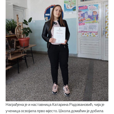
Награђена је и наставница Катарина Радовановић, чија је
ученица освојила прво мјесто. Школа домаћин је добила