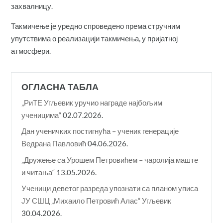
захвалницу.
Такмичење је уредно спроведено према стручним
упутствима о реализацији такмичења, у пријатној
атмосфери.
ОГЛАСНА ТАБЛА
„РиТЕ Угљевик уручио награде најбољим
ученицима“
02.07.2026.
Дан ученичких постигнућа – ученик генерације
Ведрана Павловић
04.06.2026.
„Дружење са Урошем Петровићем – чаролија маште
и читања“
13.05.2026.
Ученици деветог разреда упознати са планом уписа
ЈУ СШЦ „Михаило Петровић Алас“ Угљевик
30.04.2026.