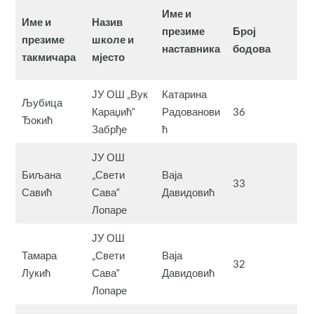
Име и
Име и
Назив
презиме
Број
презиме
школе и
наставника
бодова
такмичара
мјесто
ЈУ ОШ „Вук
Катарина
Љубица
Караџић“
Радованови
36
Ђокић
Забрђе
ћ
ЈУ ОШ
Биљана
„Свети
Ваја
33
Савић
Сава“
Давидовић
Лопаре
ЈУ ОШ
Тамара
„Свети
Ваја
32
Лукић
Сава“
Давидовић
Лопаре