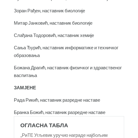
Зоран Рађен, наставник биологије
Митар Јанковић, наставник биологије
Слађана Тодоровић, наставник хемије
Сања Ђурић, наставник информатике и техничког
образовања
Божана Драгић, наставник физичког и здравственог
васпитања
ЗАМЈЕНЕ
Рада Рикић, наставник разредне наставе
Бранка Божић, наставник разредне наставе
ОГЛАСНА ТАБЛА
„РиТЕ Угљевик уручио награде најбољим