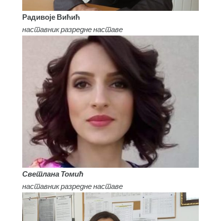
Радивоје Вићић
наставник разредне наставе
Светлана Томић
наставник разредне наставе