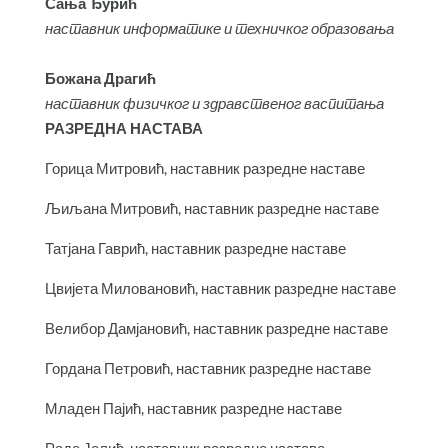
Сања Ђурић
наставник информатике и техничког образовања
Божана Драгић
наставник физичког и здравственог васпитања
РАЗРЕДНА НАСТАВА
Горица Митровић, наставник разредне наставе
Љиљана Митровић, наставник разредне наставе
Татјана Гаврић, наставник разредне наставе
Цвијета Миловановић, наставник разредне наставе
Велибор Дамјановић, наставник разредне наставе
Гордана Петровић, наставник разредне наставе
Младен Пајић, наставник разредне наставе
Раде Јелић, наставник разредне наставе