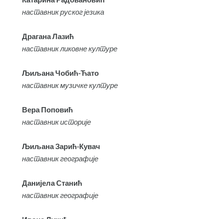
наставник руског језика
Драгана Лазић
наставник ликовне културе
Љиљана Чобић-Ћато
наставник музичке културе
Вера Поповић
наставник историје
Љиљана Зарић-Кувач
наставник географије
Данијела Станић
наставник географије