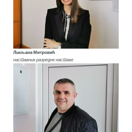
Љиљана Митровић
наставник разредне наставе