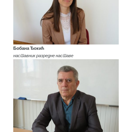
Бобана Ђокић
наставник разредне наставе