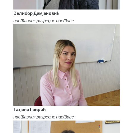
Велибор Дамјановић
наставник разредне наставе
Татјана Гаврић
наставник разредне наставе