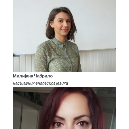
Милијана Чабрило
наставник енглеског језика