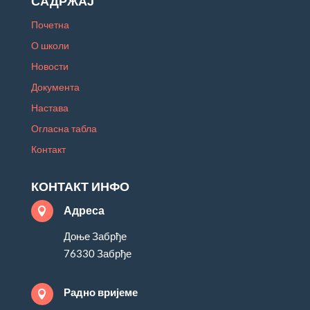
САДРЖАЈ
Почетна
О школи
Новости
Документа
Настава
Огласна табла
Контакт
КОНТАКТ ИНФО
Адреса

Доње Забрђе
76330 Забрђе
Радно вријеме
