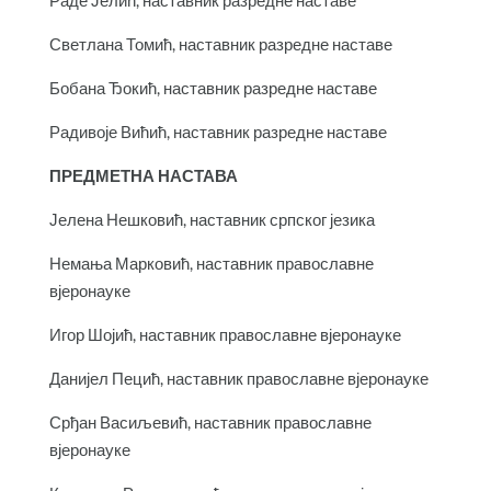
Светлана Томић, наставник разредне наставе
Бобана Ђокић, наставник разредне наставе
Радивоје Вићић, наставник разредне наставе
ПРЕДМЕТНА НАСТАВА
Јелена Нешковић, наставник српског језика
Немања Марковић, наставник православне
вјеронауке
Игор Шојић, наставник православне вјеронауке
Данијел Пецић, наставник православне вјеронауке
Срђан Васиљевић, наставник православне
вјеронауке