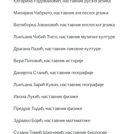
Катарина Радовановић, наставник руског језика
Милијана Чабрило, наставник енглеског језика
Велиборка Јовановић, наставник енглеског језика
Љиљана Чобић Ћато, наставник музичке културе
Драгана Лазић, наставник ликовне културе
Вера Поповић, наставник историје
Данијела Станић, наставник географије
Љиљана Зарић Кувач, наставник географије
Ивона Лукић, наставник физике
Предраг Тодић, наставник физике
Здравко Бојић, наставник математике
Сузана Томић Шарчевић, наставник биологије