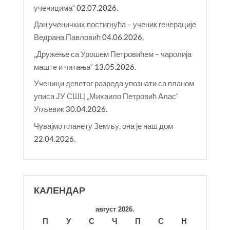
ученицима“
02.07.2026.
Дан ученичких постигнућа – ученик генерације
Ведрана Павловић
04.06.2026.
„Дружење са Урошем Петровићем – чаролија
маште и читања“
13.05.2026.
Ученици деветог разреда упознати са планом
уписа ЈУ СШЦ „Михаило Петровић Алас“
Угљевик
30.04.2026.
Чувајмо планету Земљу, она је наш дом
22.04.2026.
КАЛЕНДАР
август 2026.
П
У
С
Ч
П
С
Н