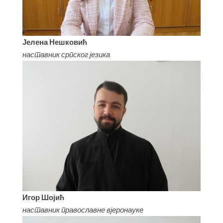
Јелена Нешковић
наставник српског језика
Игор Шојић
наставник православне вјеронауке