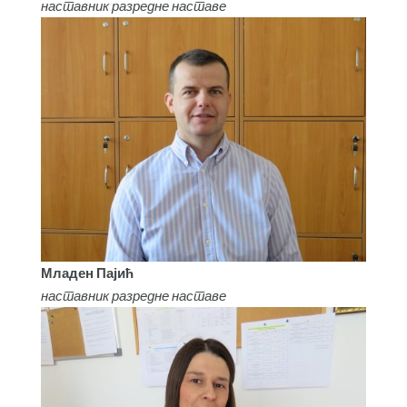
наставник разредне наставе
Младен Пајић
наставник разредне наставе