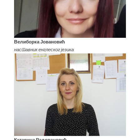
Велиборка Јовановић
наставник енглеског језика
Катарина Радовановић