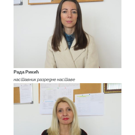
Рада Рикић
наставник разредне наставе