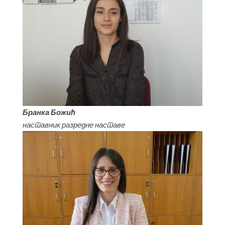
Бранка Божић
наставник разредне наставе