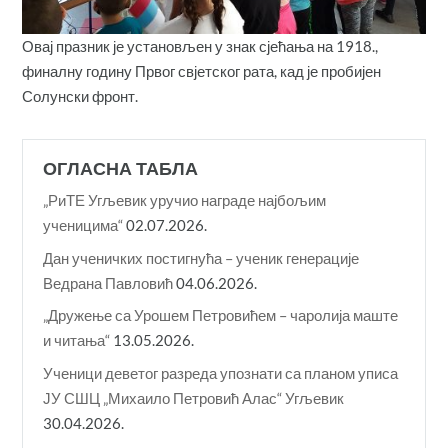
Овај празник је установљен у знак сјећања на 1918.,
финалну годину Првог свјетског рата, кад је пробијен
Солунски фронт.
ОГЛАСНА ТАБЛА
„РиТЕ Угљевик уручио награде најбољим
ученицима“
02.07.2026.
Дан ученичких постигнућа – ученик генерације
Ведрана Павловић
04.06.2026.
„Дружење са Урошем Петровићем – чаролија маште
и читања“
13.05.2026.
Ученици деветог разреда упознати са планом уписа
ЈУ СШЦ „Михаило Петровић Алас“ Угљевик
30.04.2026.