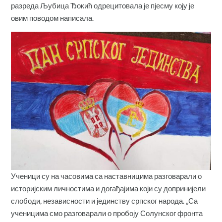
разреда Љубица Ђокић одрецитовала је пјесму коју је
овим поводом написала.
Ученици су на часовима са наставницима разговарали о
историјским личностима и догађајима који су допринијели
слободи, независности и јединству српског народа. „Са
ученицима смо разговарали о пробоју Солунског фронта