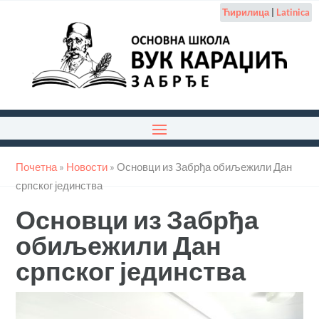
Ћирилица
|
Latinica
Почетна
»
Новости
»
Основци из Забрђа обиљежили Дан
српског јединства
Основци из Забрђа
обиљежили Дан
српског јединства