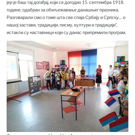
јер је баш тај догађај, који се догодио 15. септембра 1918.
године, одабран за обиљежавање данашњег празника.
Разговарали смо о томе шта све спаја Србију и Српску… о
нашој застави, традицији, писму, култури и традицији“,
истакли су наставници који су данас припремили програм.