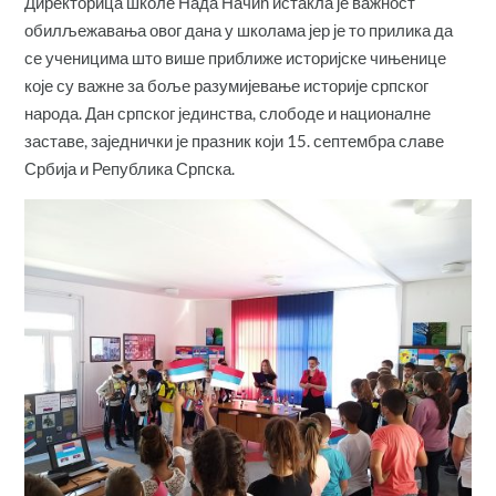
Директорица школе Нада Начић истакла је важност
обилљежавања овог дана у школама јер је то прилика да
се ученицима што више приближе историјске чињенице
које су важне за боље разумијевање историје српског
народа. Дан српског јединства, слободе и националне
заставе, заједнички је празник који 15. септембра славе
Србија и Република Српска.