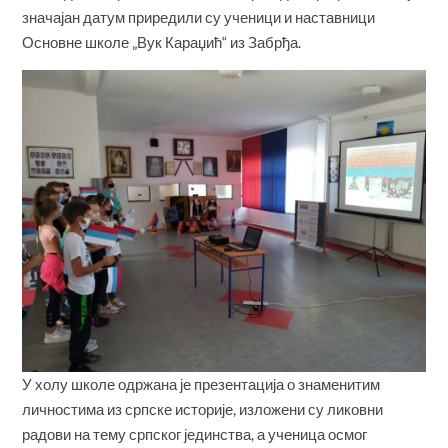
значајан датум приредили су ученици и наставници
Основне школе „Вук Караџић“ из Забрђа.
У холу школе одржана је презентација о знаменитим
личностима из српске историје, изложени су ликовни
радови на тему српског јединства, а ученица осмог