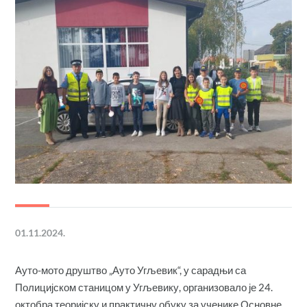
01.11.2024.
Ауто-мото друштво „Ауто Угљевик“, у сарадњи са
Полицијском станицом у Угљевику, организовало је 24.
октобра теоријску и практичну обуку за ученике Основне