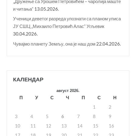
„Дружење са Урошем Петровићем – чаролија маште
и читања“
13.05.2026.
Ученици деветог разреда упознати са планом уписа
ЈУ СШЦ „Михаило Петровић Алас“ Угљевик
30.04.2026.
Чувајмо планету Земљу, она је наш дом
22.04.2026.
КАЛЕНДАР
август 2026.
П
У
С
Ч
П
С
Н
1
2
3
4
5
6
7
8
9
10
11
12
13
14
15
16
17
18
19
20
21
22
23