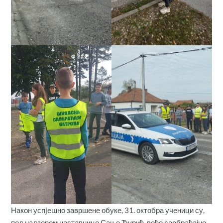
Након успjешно завршене обуке, 31. октобра ученици су,
под надзором наставнице Сање Ђурић, вође саобраћајне