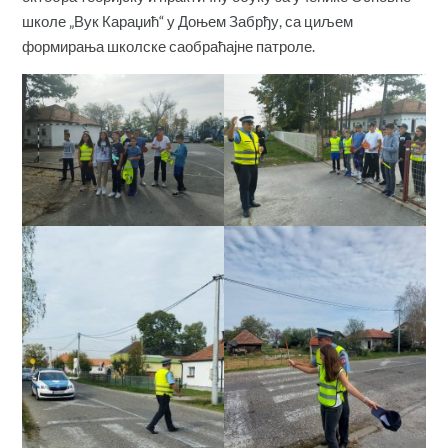
школе „Вук Караџић“ у Доњем Забрђу, са циљем
формирања школске саобраћајне патроле.