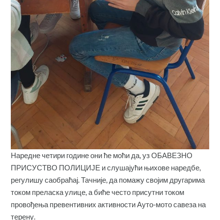
Наредне четири године они ће моћи да, уз ОБАВЕЗНО
ПРИСУСТВО ПОЛИЦИЈЕ и слушајући њихове наредбе,
регулишу саобраћај. Тачније, да помажу својим другарима
током преласка улице, а биће често присутни током
провођења превентивних активности Ауто-мото савеза на
терену.