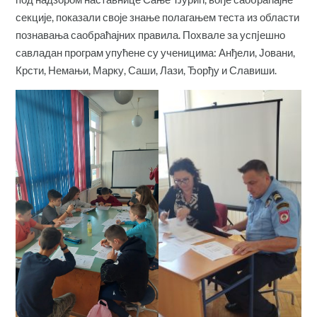
секције, показали своје знање полагањем тестa из области
познавања саобраћајних правила. Похвале за успjешно
савладан програм упућене су ученицима: Анђели, Јовани,
Крсти, Немањи, Марку, Саши, Лази, Ђорђу и Славиши.