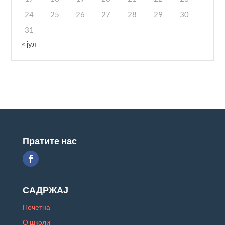
24
25
26
27
28
29
30
31
« јул
Пратите нас
САДРЖАЈ
Почетна
О школи