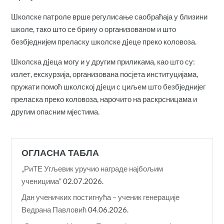
Школске патроле врше регулисање саобраћаја у близини
школе, тако што се брину о организованом и што
безбједнијем преласку школске дjеце преко коловоза.
Школска дjеца могу и у другим приликама, као што су:
излет, екскурзија, организована посјета институцијама,
пружати помоћ школској дjеци с циљем што безбједнијег
преласка преко коловоза, нарочито на раскрсницама и
другим опасним мјестима.
ОГЛАСНА ТАБЛА
„РиТЕ Угљевик уручио награде најбољим
ученицима“
02.07.2026.
Дан ученичких постигнућа – ученик генерације
Ведрана Павловић
04.06.2026.