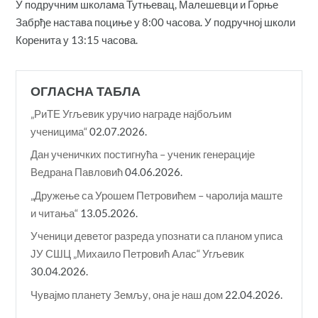
У подручним школама Тутњевац, Малешевци и Горње
Забрђе настава поциње у 8:00 часова. У подручној школи
Коренита у 13:15 часова.
ОГЛАСНА ТАБЛА
„РиТЕ Угљевик уручио награде најбољим
ученицима“
02.07.2026.
Дан ученичких постигнућа – ученик генерације
Ведрана Павловић
04.06.2026.
„Дружење са Урошем Петровићем – чаролија маште
и читања“
13.05.2026.
Ученици деветог разреда упознати са планом уписа
ЈУ СШЦ „Михаило Петровић Алас“ Угљевик
30.04.2026.
Чувајмо планету Земљу, она је наш дом
22.04.2026.