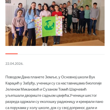
22.04.2026.
Поводом Дана планете Земље, у Основној школи Вук
Караџић у Забрђу, ученици су са наставницама биологије
Јеленом Микановић и Сузаном Томић Шарчевић
уљепшали двориште садњом цвијећа.Ученици шестог
разреда одржали су еколошку радионицу и креирали пано
са порукама у холу школе, док су свој допринос дали и