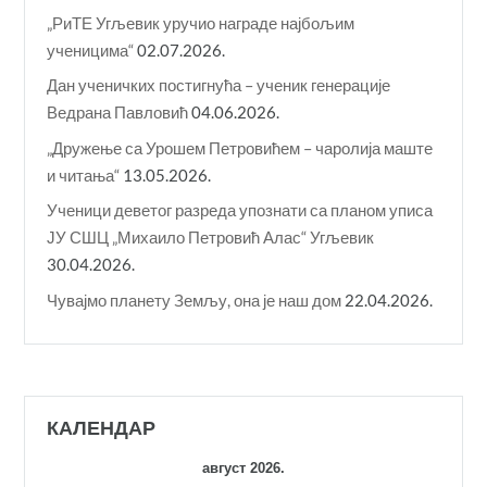
„РиТЕ Угљевик уручио награде најбољим
ученицима“
02.07.2026.
Дан ученичких постигнућа – ученик генерације
Ведрана Павловић
04.06.2026.
„Дружење са Урошем Петровићем – чаролија маште
и читања“
13.05.2026.
Ученици деветог разреда упознати са планом уписа
ЈУ СШЦ „Михаило Петровић Алас“ Угљевик
30.04.2026.
Чувајмо планету Земљу, она је наш дом
22.04.2026.
КАЛЕНДАР
август 2026.