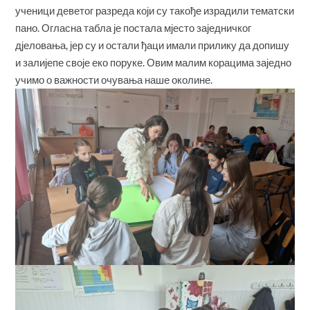
ученици деветог разреда који су такође израдили тематски
пано. Огласна табла је постала мјесто заједничког
дјеловања, јер су и остали ђаци имали прилику да допишу
и залијепе своје еко поруке. Овим малим корацима заједно
учимо о важности очувања наше околине.