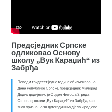
Предсједник Српске
одликовао Основу
школу „Вук Караџић“ из
Забрђа
Поводм тридесет једне године обиљежавања
Дана Републике Српске, предсједник Милорад
Додик додијелио је Орден Његоша 3. реда
Основној школи „Вук Караџић“ из Забрђа, као
знак признања за дугогодишња дјела и рад ове