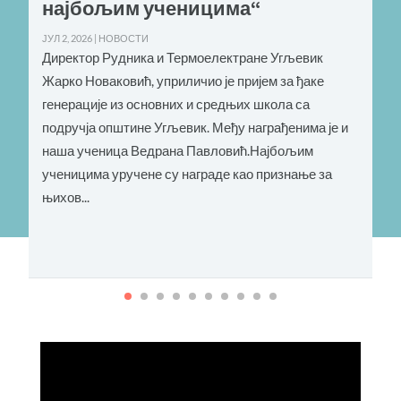
најбољим ученицима“
ЈУЛ 2, 2026
|
НОВОСТИ
Директор Рудника и Термоелектране Угљевик
Ј
Жарко Новаковић, уприличио је пријем за ђаке
Д
генерације из основних и средњих школа са
подручја општине Угљевик. Међу награђенима је и
д
наша ученица Ведрана Павловић.Најбољим
ученицима уручене су награде као признање за
њихов...
т