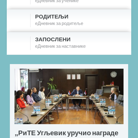
еДневник за ученике
РОДИТЕЉИ
еДневник за родитеље
ЗАПОСЛЕНИ
еДневник за наставнике
„РиТЕ Угљевик уручио награде