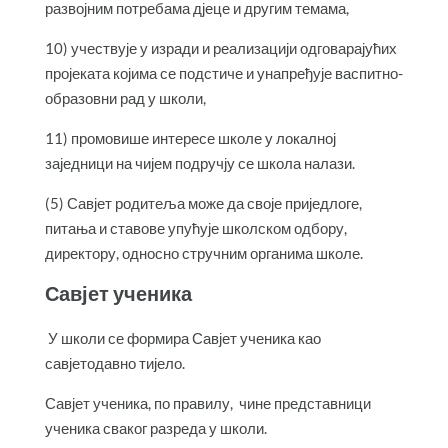
развојним потребама дјеце и другим темама,
10) учествује у изради и реализацији одговарајућих
пројеката којима се подстиче и унапређује васпитно-
образовни рад у школи,
11) промовише интересе школе у локалној
заједници на чијем подручју се школа налази.
(5) Савјет родитеља може да своје приједлоге,
питања и ставове упућује школском одбору,
директору, односно стручним органима школе.
Савјет ученика
У школи се формира Савјет ученика као
савјетодавно тијело.
Савјет ученика, по правилу, чине представници
ученика сваког разреда у школи.