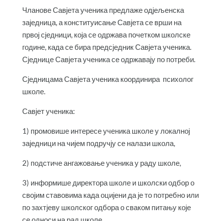
Чланове Савјета ученика предлаже одјељенска
заједница, а конституисање Савјета се врши на
првој сједници, која се одржава почетком школске
године, када се бира предсједник Савјета ученика.
Сједнице Савјета ученика се одржавају по потреби.
Сједницама Савјета ученика координира психолог
школе.
Савјет ученика:
1) промовише интересе ученика школе у локалној
заједници на чијем подручју се налази школа,
2) подстиче ангажовање ученика у раду школе,
3) информише директора школе и школски одбор о
својим ставовима када оцијени да је то потребно или
по захтјеву школског одбора о сваком питању које
се односи на рад школе,