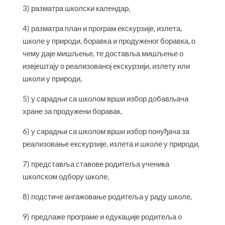
3) разматра школски календар,
4) разматра план и програм екскурзије, излета,
школе у природи, боравка и продуженог боравка, о
чему даје мишљење, те доставља мишљење о
извјештају о реализованој екскурзији, излету или
школи у природи,
5) у сарадњи са школом врши избор добављача
хране за продужени боравак,
6) у сарадњи са школом врши избор понуђача за
реализовање екскурзије, излета и школе у природи,
7) представља ставове родитеља ученика
школском одбору школе,
8) подстиче ангажовање родитеља у раду школе,
9) предлаже програме и едукације родитеља о