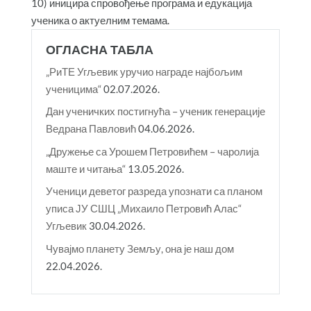
10) иницира спровођење програма и едукација
ученика о актуелним темама.
ОГЛАСНА ТАБЛА
„РиТЕ Угљевик уручио награде најбољим
ученицима“
02.07.2026.
Дан ученичких постигнућа – ученик генерације
Ведрана Павловић
04.06.2026.
„Дружење са Урошем Петровићем – чаролија
маште и читања“
13.05.2026.
Ученици деветог разреда упознати са планом
уписа ЈУ СШЦ „Михаило Петровић Алас“
Угљевик
30.04.2026.
Чувајмо планету Земљу, она је наш дом
22.04.2026.