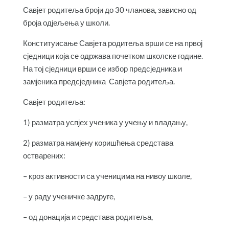
Савјет родитеља броји до 30 чланова, зависно од
броја одјељења у школи.
Конституисање Савјета родитеља врши се на првој
сједници која се одржава почетком школске године.
На тој сједници врши се избор предсједника и
замјеника предсједника Савјета родитеља.
Савјет родитеља:
1) разматра успјех ученика у учењу и владању,
2) разматра намјену коришћења средстава
остварених:
– кроз активности са ученицима на нивоу школе,
– у раду ученичке задруге,
– од донација и средстава родитеља,