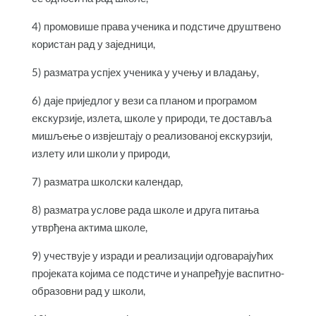
4) промовише права ученика и подстиче друштвено
користан рад у заједници,
5) разматра успјех ученика у учењу и владању,
6) даје приједлог у вези са планом и програмом
екскурзије, излета, школе у природи, те доставља
мишљење о извјештају о реализованој екскурзији,
излету или школи у природи,
7) разматра школски календар,
8) разматра услове рада школе и друга питања
утврђена актима школе,
9) учествује у изради и реализацији одговарајућих
пројеката којима се подстиче и унапређује васпитно-
образовни рад у школи,