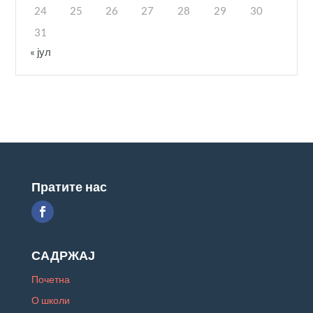
24
25
26
27
28
29
30
31
« јул
Пратите нас
САДРЖАЈ
Почетна
О школи