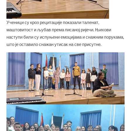
Ученици су кроз рецитације показали таленат,
маштовитост и љубав према писаној ријечи. Њихови
наступи били су испуњени емоцијама и снажним порукама,
што је оставило снажан утисак на све присутне.