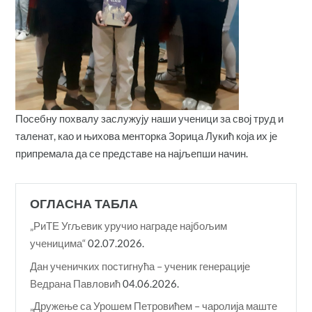
Посебну похвалу заслужују наши ученици за свој труд и
таленат, као и њихова менторка Зорица Лукић која их је
припремала да се представе на најљепши начин.
ОГЛАСНА ТАБЛА
„РиТЕ Угљевик уручио награде најбољим
ученицима“
02.07.2026.
Дан ученичких постигнућа – ученик генерације
Ведрана Павловић
04.06.2026.
„Дружење са Урошем Петровићем – чаролија маште