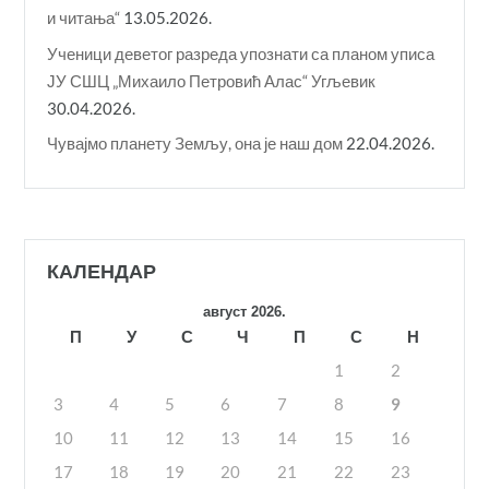
и читања“
13.05.2026.
Ученици деветог разреда упознати са планом уписа
ЈУ СШЦ „Михаило Петровић Алас“ Угљевик
30.04.2026.
Чувајмо планету Земљу, она је наш дом
22.04.2026.
КАЛЕНДАР
август 2026.
П
У
С
Ч
П
С
Н
1
2
3
4
5
6
7
8
9
10
11
12
13
14
15
16
17
18
19
20
21
22
23