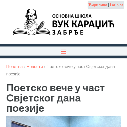
Ћирилица
|
Latinica
Почетна
»
Новости
»
Поетско вече у част Свјетског дана
поезије
Поетско вече у част
Свјетског дана
поезије