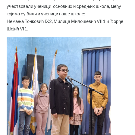
учествовали ученици основних и средњих школа, међу
којима су били и ученици наше школе:
Немања Тонковић IX2, Милица Милошевић VII1 и Ђорђе
Шојић VI1.