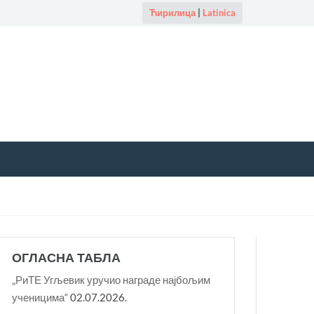
Ћирилица
|
Latinica
ОГЛАСНА ТАБЛА
„РиТЕ Угљевик уручио награде најбољим
ученицима“
02.07.2026.