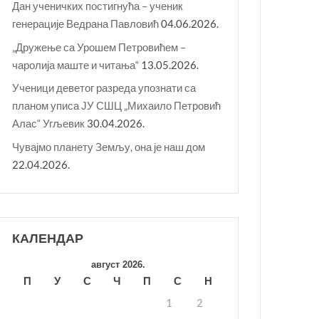
Дан ученичких постигнућа – ученик
генерације Ведрана Павловић
04.06.2026.
„Дружење са Урошем Петровићем –
чаролија маште и читања“
13.05.2026.
Ученици деветог разреда упознати са
планом уписа ЈУ СШЦ „Михаило Петровић
Алас“ Угљевик
30.04.2026.
Чувајмо планету Земљу, она је наш дом
22.04.2026.
КАЛЕНДАР
август 2026.
П
У
С
Ч
П
С
Н
1
2