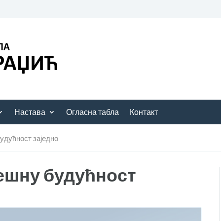
Настава
Огласна табла
Контакт
удућност заједно
ешну будућност