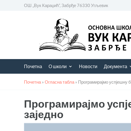
ОШ „Вук Караџић“, Забрђе 76330 Угљевик
Почетна
О школи
Новости
Документа
Почетна
»
Огласна табла
»
Програмирајмо успјешну б
Програмирајмо успј
заједно