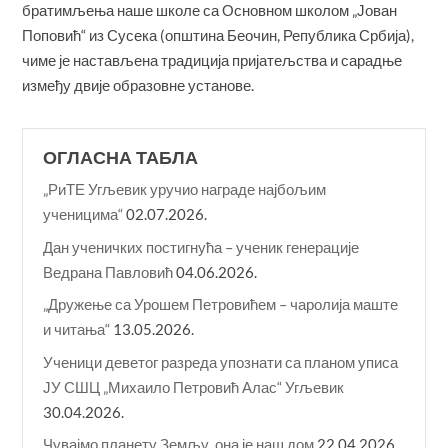
братимљења наше школе са Основном школом „Јован
Поповић“ из Сусека (општина Беочин, Република Србија),
чиме је настављена традиција пријатељства и сарадње
између двије образовне установе.
ОГЛАСНА ТАБЛА
„РиТЕ Угљевик уручио награде најбољим
ученицима“
02.07.2026.
Дан ученичких постигнућа – ученик генерације
Ведрана Павловић
04.06.2026.
„Дружење са Урошем Петровићем – чаролија маште
и читања“
13.05.2026.
Ученици деветог разреда упознати са планом уписа
ЈУ СШЦ „Михаило Петровић Алас“ Угљевик
30.04.2026.
Чувајмо планету Земљу, она је наш дом
22.04.2026.