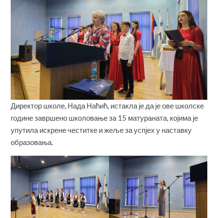
Директор школе, Нада Наћић, истакла је да је ове школске
године завршено школовање за 15 матураната, којима је
упутила искрене честитке и жеље за успјех у наставку
образовања.