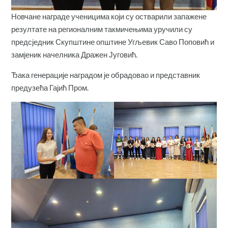
Новчане награде ученицима који су остварили запажене
резултате на регионалним такмичењима уручили су
предсједник Скупштине општине Угљевик Саво Поповић и
замјеник начелника Дражен Југовић.
Ђака генерације наградом је обрадовао и представник
предузећа Гајић Пром.