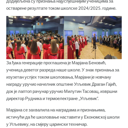
додијељена су признања најуспјешнијим ученицима за
остварене резултате током школске 2024/2025. године.
За ђака генерације проглашена је Марјана Беновић,
ученица деветог разреда наше школе. У знак признања за
изузетан успјех током школовања, Марјани је новчану
награду уручио начелник општине Угљевик Драган Гајић,
док је лаптоп рачунар уручио Милутин Тасовац, извршни
директор Рудника и термоелектране „Угљевик“.
Марјана се захвалила на наградама и признањима,
истичући да ће школовање наставити у Економској школи
у Угљевику, на смјеру царински техничар.