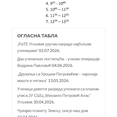
ОГЛАСНА ТАБЛА
„РиТЕ Угљевик уручио награде најбољим
ученицима“
02.07.2026.
Дан ученичких постигнућа – ученик генерације
Ведрана Павловић
04.06.2026.
„Дружење са Урошем Петровићем – чаролија
маште и читања“
13.05.2026.
Ученици деветог разреда упознати са планом
уписа ЈУ СШЦ „Михаило Петровић Алас“
Угљевик
30.04.2026.
Чувајмо планету Земљу, она је наш дом
22.04.2026.