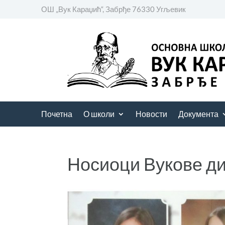
ОШ „Вук Караџић“, Забрђе 76330 Угљевик
Почетна
О школи
Новости
Документа
Носиоци Вукове д