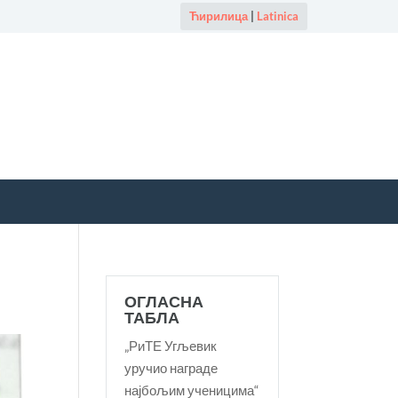
Ћирилица
|
Latinica
ОГЛАСНА
ТАБЛА
„РиТЕ Угљевик
уручио награде
најбољим ученицима“