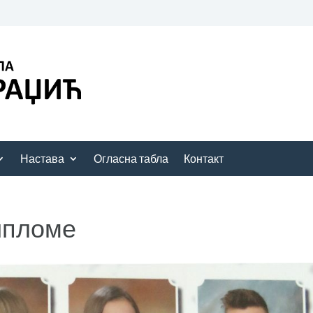
Настава
Огласна табла
Контакт
ипломе