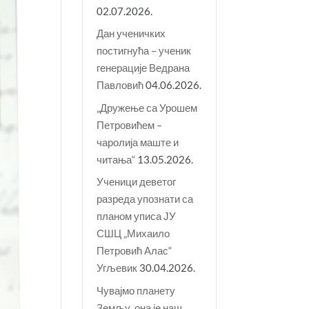
02.07.2026.
Дан ученичких
постигнућа – ученик
генерације Ведрана
Павловић
04.06.2026.
„Дружење са Урошем
Петровићем –
чаролија маште и
читања“
13.05.2026.
Ученици деветог
разреда упознати са
планом уписа ЈУ
СШЦ „Михаило
Петровић Алас“
Угљевик
30.04.2026.
Чувајмо планету
Земљу, она је наш