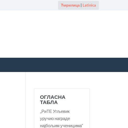
Ћирилица
|
Latinica
ОГЛАСНА
ТАБЛА
„РиТЕ Угљевик
уручио награде
најбољим ученицима“