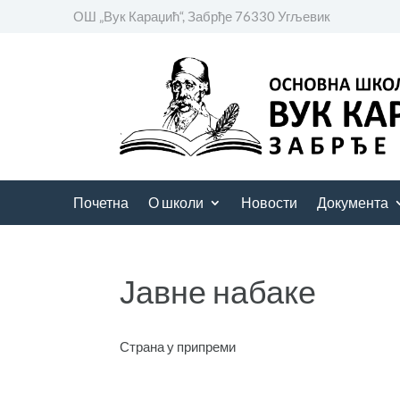
ОШ „Вук Караџић“, Забрђе 76330 Угљевик
Почетна
О школи
Новости
Документа
Јавне набаке
Страна у припреми