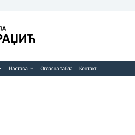
Настава
Огласна табла
Контакт