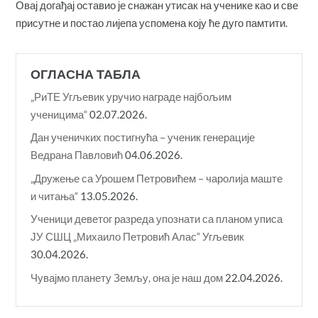
Овај догађај оставио је снажан утисак на ученике као и све
присутне и постао лијепа успомена коју ће дуго памтити.
ОГЛАСНА ТАБЛА
„РиТЕ Угљевик уручио награде најбољим
ученицима“
02.07.2026.
Дан ученичких постигнућа – ученик генерације
Ведрана Павловић
04.06.2026.
„Дружење са Урошем Петровићем – чаролија маште
и читања“
13.05.2026.
Ученици деветог разреда упознати са планом уписа
ЈУ СШЦ „Михаило Петровић Алас“ Угљевик
30.04.2026.
Чувајмо планету Земљу, она је наш дом
22.04.2026.