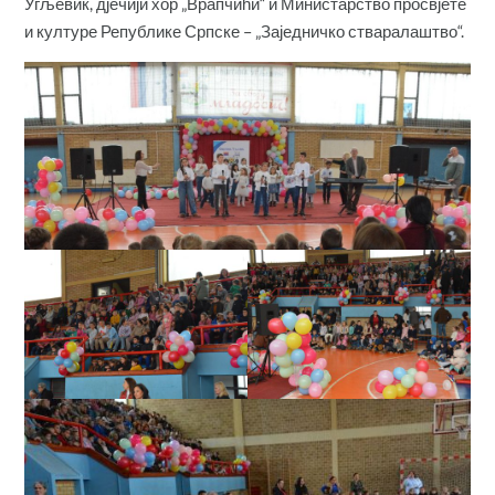
Угљевик, дјечији хор „Врапчићи“ и Министарство просвјете
и културе Републике Српске – „Заједничко стваралаштво“.