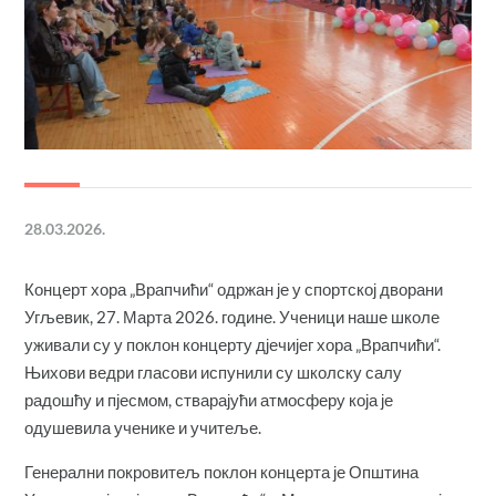
28.03.2026.
Концерт хора „Врапчићи“ одржан је у спортској дворани
Угљевик, 27. Марта 2026. године. Ученици наше школе
уживали су у поклон концерту дјечијег хора „Врапчићи“.
Њихови ведри гласови испунили су школску салу
радошћу и пјесмом, стварајући атмосферу која је
одушевила ученике и учитеље.
Генерални покровитељ поклон концерта је Општина