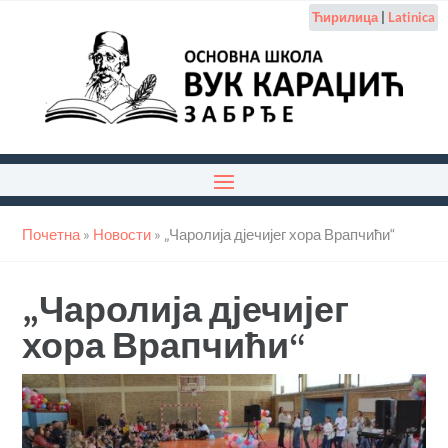
Ћирилица
|
Latinica
Почетна
»
Новости
»
„Чаролија дјечијег хора Врапчићи“
„Чаролија дјечијег
хора Врапчићи“