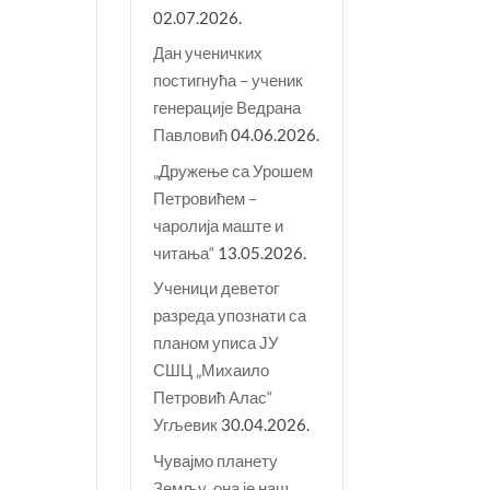
02.07.2026.
Дан ученичких
постигнућа – ученик
генерације Ведрана
Павловић
04.06.2026.
„Дружење са Урошем
Петровићем –
чаролија маште и
читања“
13.05.2026.
Ученици деветог
разреда упознати са
планом уписа ЈУ
СШЦ „Михаило
Петровић Алас“
Угљевик
30.04.2026.
Чувајмо планету
Земљу, она је наш