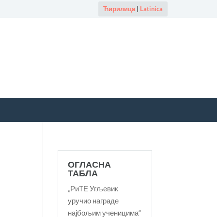
Ћирилица
|
Latinica
ОГЛАСНА
ТАБЛА
„РиТЕ Угљевик
уручио награде
најбољим ученицима“