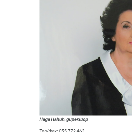
Нада Наћић, директор
Тел/фах: 055 772 463