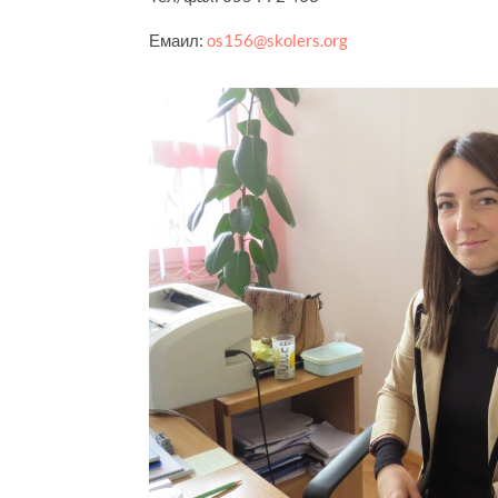
Емаил:
os156@skolers.org