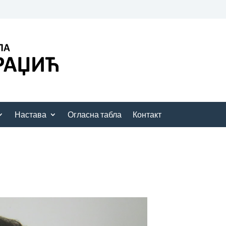
Настава
Огласна табла
Контакт