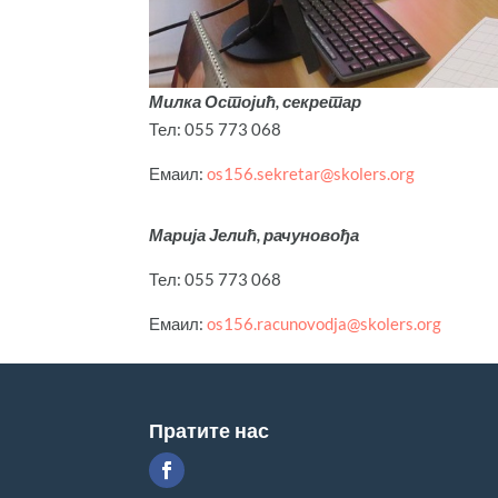
Милка Остојић, секретар
Тел: 055 773 068
Емаил:
os156.sekretar@skolers.org
Марија Јелић, рачуновођа
Тел: 055 773 068
Емаил:
os156.racunovodja@skolers.org
Пратите нас