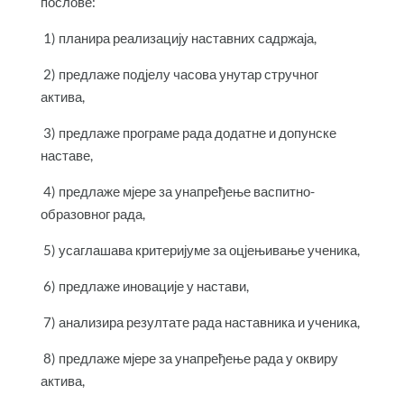
послове:
1) планира реализацију наставних садржаја,
2) предлаже подјелу часова унутар стручног
актива,
3) предлаже програме рада додатне и допунске
наставе,
4) предлаже мјере за унапређење васпитно-
образовног рада,
5) усаглашава критеријуме за оцјењивање ученика,
6) предлаже иновације у настави,
7) анализира резултате рада наставника и ученика,
8) предлаже мјере за унапређење рада у оквиру
актива,