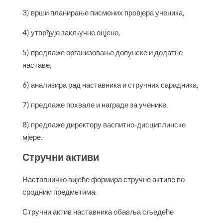
3) врши планирање писмених провјера ученика,
4) утврђује закључне оцјене,
5) предлаже организовање допунске и додатне
наставе,
6) анализира рад наставника и стручних сарадника,
7) предлаже похвале и награде за ученике,
8) предлаже директору васпитно-дисциплинске
мјере.
Стручни активи
Наставничко вијеће формира стручне активе по
сродним предметима.
Стручни актив наставника обавља сљедеће