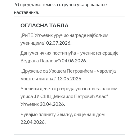
9) предлаже теме за стручно усавршавање
наставника.
ОГЛАСНА ТАБЛА
„РиТЕ Угљевик уручио награде најбољим
ученицима“
02.07.2026.
Дан ученичких постигнућа – ученик генерације
Ведрана Павловић
04.06.2026.
„Дружење са Урошем Петровићем – чаролија
маште и читања“
13.05.2026.
Ученици деветог разреда упознати са планом
уписа ЈУ СШЦ „Михаило Петровић Алас“
Угљевик
30.04.2026.
Чувајмо планету Земљу, она је наш дом
22.04.2026.