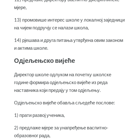
мјере,
13) промовише интерес школе у локалној заједници
на чијем подручју се налази школа,
14) рјешава и друга питања утврђена овим законом
и актима школе.
Одјељењско вијеће
Директор школе одлуком на почетку школске
године формира одјељењско вијеће из реда
наставника који предају у том одјељењу.
Одјељењско вијеће обавља сљедеће послове:
1) прати развој ученика,
2) предлаже мјере за унапређење васпитно-
образовног рада,