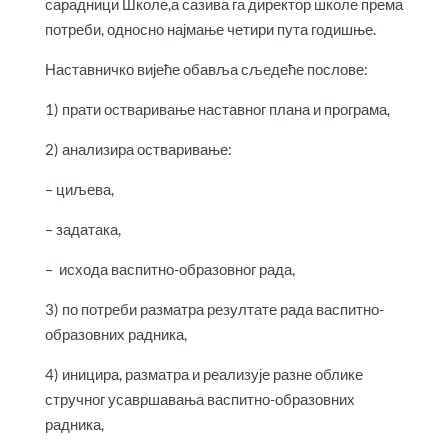
сарадници Школе,а сазива га директор школе према
потреби, односно најмање четири пута годишње.
Наставничко вијеће обавља сљедеће послове:
1) прати остваривање наставног плана и програма,
2) анализира остваривање:
– циљева,
– задатака,
– исхода васпитно-образовног рада,
3) по потреби разматра резултате рада васпитно-
образовних радника,
4) иницира, разматра и реализује разне облике
стручног усавршавања васпитно-образовних
радника,