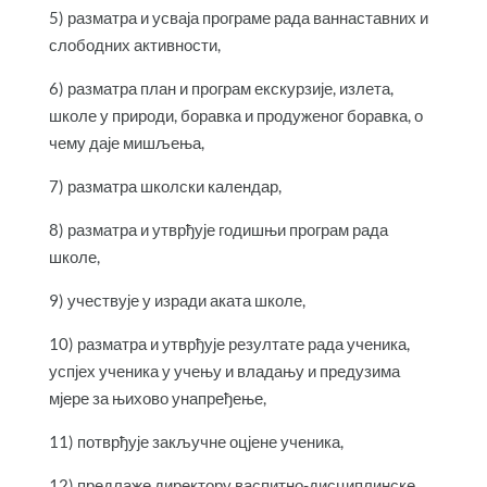
5) разматра и усваја програме рада ваннаставних и
слободних активности,
6) разматра план и програм екскурзије, излета,
школе у природи, боравка и продуженог боравка, о
чему даје мишљења,
7) разматра школски календар,
8) разматра и утврђује годишњи програм рада
школе,
9) учествује у изради аката школе,
10) разматра и утврђује резултате рада ученика,
успјех ученика у учењу и владању и предузима
мјере за њихово унапређење,
11) потврђује закључне оцјене ученика,
12) предлаже директору васпитно-дисциплинске