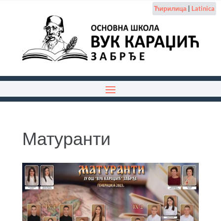
Ћирилица
|
Latinica
Матуранти