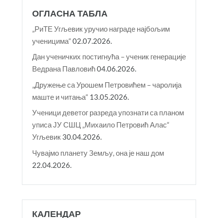
ОГЛАСНА ТАБЛА
„РиТЕ Угљевик уручио награде најбољим
ученицима“
02.07.2026.
Дан ученичких постигнућа – ученик генерације
Ведрана Павловић
04.06.2026.
„Дружење са Урошем Петровићем – чаролија
маште и читања“
13.05.2026.
Ученици деветог разреда упознати са планом
уписа ЈУ СШЦ „Михаило Петровић Алас“
Угљевик
30.04.2026.
Чувајмо планету Земљу, она је наш дом
22.04.2026.
КАЛЕНДАР