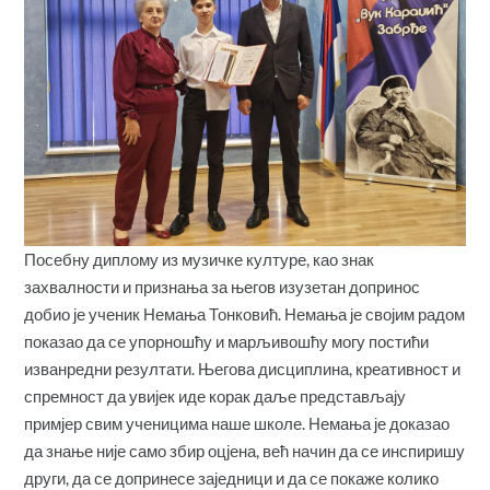
Посебну диплому из музичке културе, као знак
захвалности и признања за његов изузетан допринос
добио је ученик Немања Тонковић. Немања је својим радом
показао да се упорношћу и марљивошћу могу постићи
изванредни резултати. Његова дисциплина, креативност и
спремност да увијек иде корак даље представљају
примјер свим ученицима наше школе. Немања је доказао
да знање није само збир оцјена, већ начин да се инспиришу
други, да се допринесе заједници и да се покаже колико