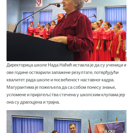
Директорица школе Нада Наћић истакла је да су ученици и
ове године остварили запажене резултате, потврђујући
квалитет рада школе и посвећеност наставног кадра.
Матурантима је пожељела да са собом понесу знање,
успомене и пријатељства стечена у школским клупама јер
она су драгоцјена и трајна.