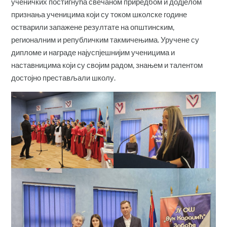
ученичких постигнућа свечаном приредбом и додјелом
признања ученицима који су током школске године
остварили запажене резултате на општинским,
регионалним и републичким такмичењима. Уручене су
дипломе и награде најуспјешнијим ученицима и
наставницима који су својим радом, знањем и талентом
достојно престављали школу.