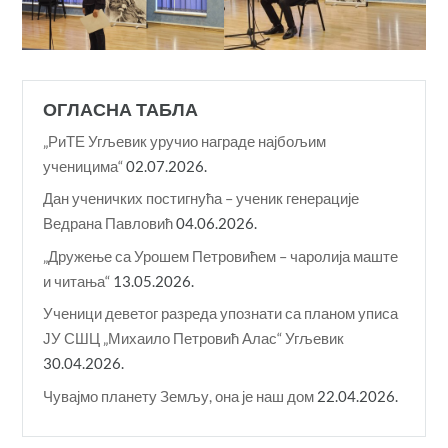
ОГЛАСНА ТАБЛА
„РиТЕ Угљевик уручио награде најбољим
ученицима“
02.07.2026.
Дан ученичких постигнућа – ученик генерације
Ведрана Павловић
04.06.2026.
„Дружење са Урошем Петровићем – чаролија маште
и читања“
13.05.2026.
Ученици деветог разреда упознати са планом уписа
ЈУ СШЦ „Михаило Петровић Алас“ Угљевик
30.04.2026.
Чувајмо планету Земљу, она је наш дом
22.04.2026.