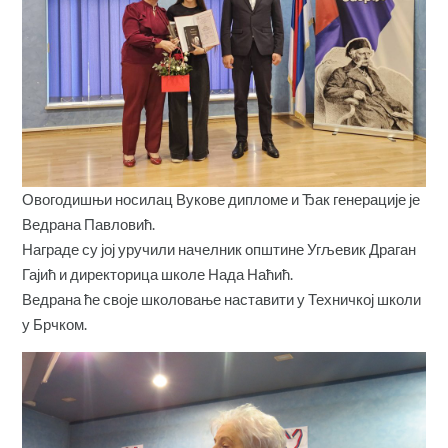
Овогодишњи носилац Вукове дипломе и Ђак генерације је
Ведрана Павловић.
Награде су јој уручили начелник општине Угљевик Драган
Гајић и директорица школе Нада Наћић.
Ведрана ће своје школовање наставити у Техничкој школи
у Брчком.