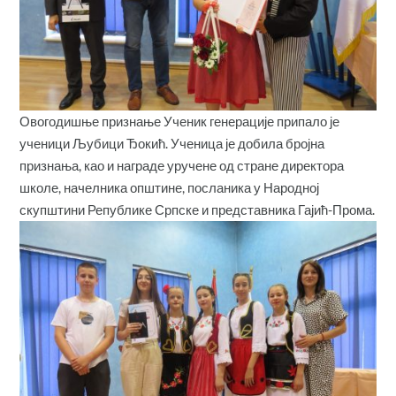
Овогодишње признање Ученик генерације припало је
ученици Љубици Ђокић. Ученица је добила бројна
признања, као и награде уручене од стране директора
школе, начелника општине, посланика у Народној
скупштини Републике Српске и представника Гајић-Прома.