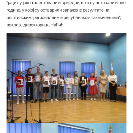
ђаци су јако талентовани и вриједни, што су показали и ове
године, у којој су остварили запажене резултате на
општинским, регионалним и републичком такмичењима”,
рекла је директорица Наћић.