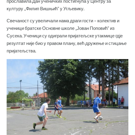
прославила Дан ученичких постигнућа у Центру за
културу ,,Филип Вишњић“ у Угљевику.
Свечаност су увеличали нама драги гости – колектив и
ученици братске Основне школе „Јован Поповић“ из
Сусека. Ученици су одиграли пријатељске утакмице гдје
резултат није био у правом плану, већ дружење и стицање
пријатељства.