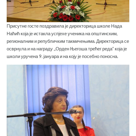
Присутне госте поздравила је директорица школе Нада
Наћић која је истакла успјехе ученика на општинским,
регионалним и републичким такмичењима. Директорица се
осврнула и на награду ,,Орден Његоша трећег реда“ која је
школи уручена 9. јануара и на коју је посебно поносна.