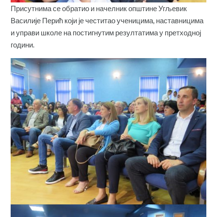
Присутнима се обратио и начелник општине Угљевик
Василије Перић који је честитао ученицима, наставницима
и управи школе на постигнутим резултатима у претходној
години.