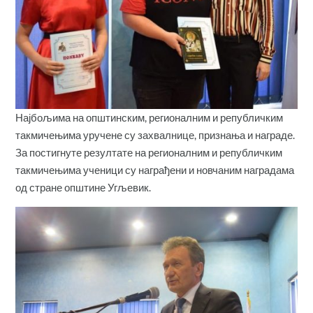
Најбољима на општинским, регионалним и републичким
такмичењима уручене су захвалнице, признања и награде.
За постигнуте резултате на регионалним и републичким
такмичењима ученици су награђени и новчаним наградама
од стране општине Угљевик.