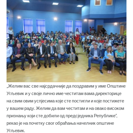
„Желим вас све најсрдачније да поздравим у име Општине
Угљевик и у своје лично име честитам вама директорице
на свим овим успјесима које сте постигли и које постижете
у вашем раду. Желим да вам честитам и на овако високом
признању који сте добили од предсједника Републике“,
рекао је на почетку свог обраћања начелник општине
Угљевик.