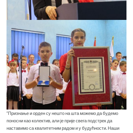
“Признање и орден су нешто на шта можемо да будемо
поносни као колектив, али је прије свега подстрек да
наставимо са квалитетним радом и у будућности. Наши