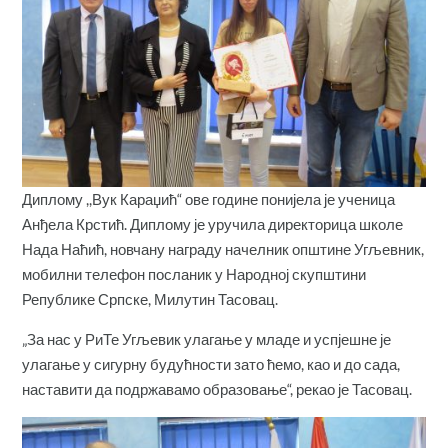
Диплому ,,Вук Караџић“ ове године понијела је ученица
Анђела Крстић. Диплому је уручила директорица школе
Нада Наћић, новчану награду начелник општине Угљевник,
мобилни телефон посланик у Народној скупштини
Републике Српске, Милутин Тасовац.
„За нас у РиТе Угљевик улагање у младе и успјешне је
улагање у сигурну будућности зато ћемо, као и до сада,
наставити да подржавамо образовање“, рекао је Тасовац.