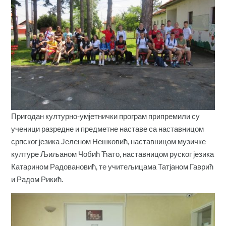
Пригодан културно-умјетнички програм припремили су
ученици разредне и предметне наставе са наставницом
српског језика Јеленом Нешковић, наставницом музичке
културе Љиљаном Чобић Ћато, наставницом руског језика
Катарином Радовановић, те учитељицама Татјаном Гаврић
и Радом Рикић.