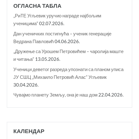
ОГЛАСНА ТАБЛА
„РиТЕ Угљевик уручио награде најбољим
ученицима“
02.07.2026.
Дан ученичких постигнућа – ученик генерације
Ведрана Павловић
04.06.2026.
„Дружење са Урошем Петровићем – чаролија маште
и читања“
13.05.2026.
Ученици деветог разреда упознати са планом уписа
ЈУ СШЦ „Михаило Петровић Алас“ Угљевик
30.04.2026.
Чувајмо планету Земљу, она је наш дом
22.04.2026.
КАЛЕНДАР