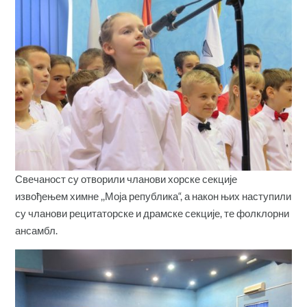
Свечаност су отворили чланови хорске секције
извођењем химне ,,Моја република“, а након њих наступили
су чланови рецитаторске и драмске секције, те фолклорни
ансамбл.