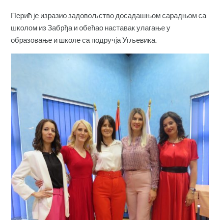
Перић је изразио задовољство досадашњом сарадњом са
школом из Забрђа и обећао наставак улагање у
образовање и школе са подручја Угљевика.