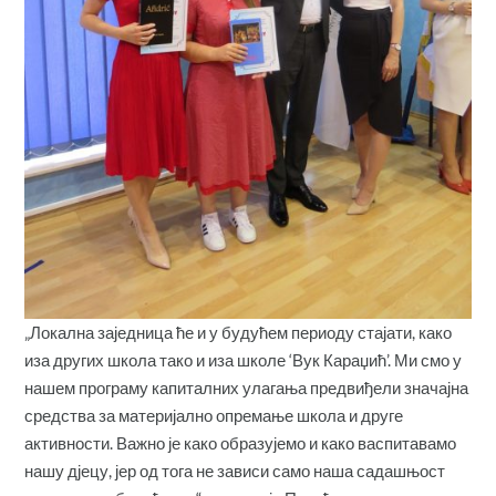
„Локална заједница ће и у будућем периоду стајати, како
иза других школа тако и иза школе ‘Вук Караџић’. Ми смо у
нашем програму капиталних улагања предвиђели значајна
средства за материјално опремање школа и друге
активности. Важно је како образујемо и како васпитавамо
нашу дјецу, јер од тога не зависи само наша садашњост