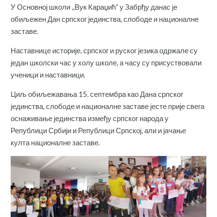
У Основној школи ,,Вук Караџић“ у Забрђу данас је
обиљежен Дан српског јединства, слободе и националне
заставе.
Наставнице историје, српског и руског језика одржале су
један школски час у холу школе, а часу су присуствовали
ученици и наставници.
Циљ обиљежавања 15. септембра као Дана српског
јединства, слободе и националне заставе јесте прије свега
оснаживање јединства између српског народа у
Републици Србији и Републици Српској, али и јачање
култа националне заставе.