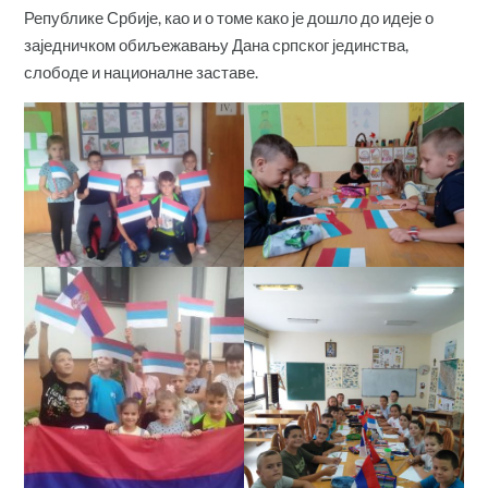
Републике Србије, као и о томе како је дошло до идеје о
заједничком обиљежавању Дана српског јединства,
слободе и националне заставе.