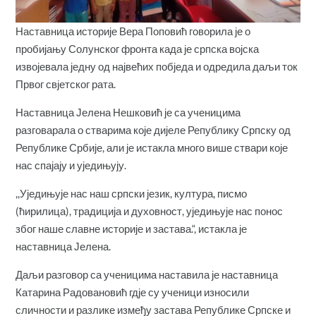
Наставница историје Вера Поповић говорила је о
пробијању Солунског фронта када је српска војска
извојевала једну од највећих побједа и одредила даљи ток
Првог свјетског рата.
Наставница Јелена Нешковић је са ученицима
разговарала о стварима које дијеле Републику Српску од
Републике Србије, али је истакла много више ствари које
нас спајају и уједињују.
,,Уједињује нас наш српски језик, култура, писмо
(ћирилица), традиција и духовност, уједињује нас понос
због наше славне историје и застава.“, истакла је
наставница Јелена.
Даљи разговор са ученицима наставила је наставница
Катарина Радовановић гдје су ученици износили
сличности и разлике између застава Републике Српске и