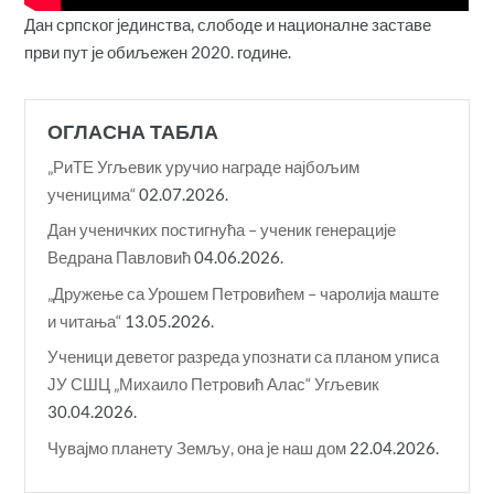
Дан српског јединства, слободе и националне заставе
први пут је обиљежен 2020. године.
ОГЛАСНА ТАБЛА
„РиТЕ Угљевик уручио награде најбољим
ученицима“
02.07.2026.
Дан ученичких постигнућа – ученик генерације
Ведрана Павловић
04.06.2026.
„Дружење са Урошем Петровићем – чаролија маште
и читања“
13.05.2026.
Ученици деветог разреда упознати са планом уписа
ЈУ СШЦ „Михаило Петровић Алас“ Угљевик
30.04.2026.
Чувајмо планету Земљу, она је наш дом
22.04.2026.