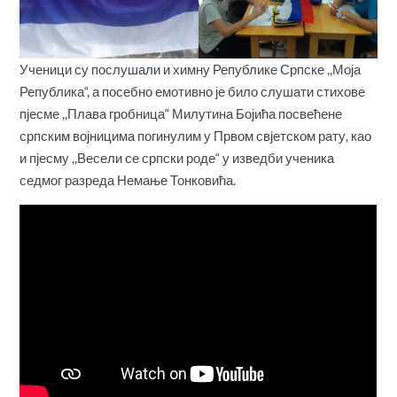
Ученици су послушали и химну Републике Српске ,,Моја
Република“, а посебно емотивно је било слушати стихове
пјесме ,,Плава гробница“ Милутина Бојића посвећене
српским војницима погинулим у Првом свјетском рату, као
и пјесму ,,Весели се српски роде“ у изведби ученика
седмог разреда Немање Тонковића.