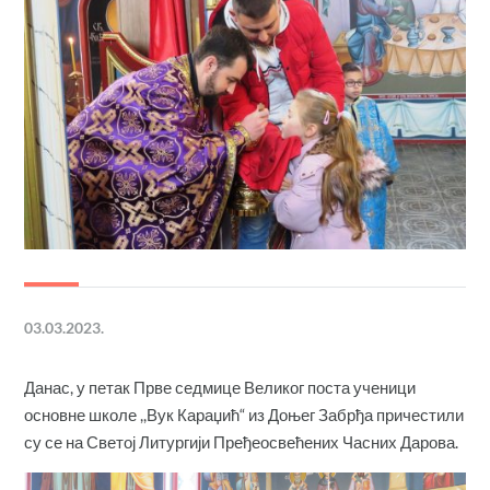
03.03.2023.
Данас, у петак Прве седмице Великог поста ученици
основне школе ,,Вук Караџић“ из Доњег Забрђа причестили
су се на Светој Литургији Пређеосвећених Часних Дарова.