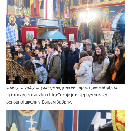
Свету службу служио је надлежни парох доњозабрђски
протонамјесник Игор Шојић, који је и вјероучитељ у
основној школи у Доњем Забрђу.