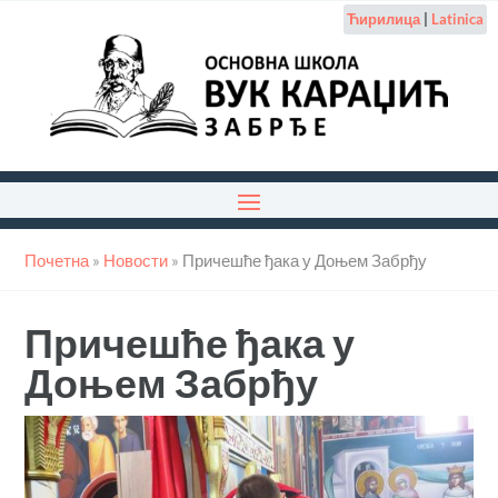
Ћирилица
|
Latinica
Почетна
»
Новости
»
Причешће ђака у Доњем Забрђу
Причешће ђака у
Доњем Забрђу