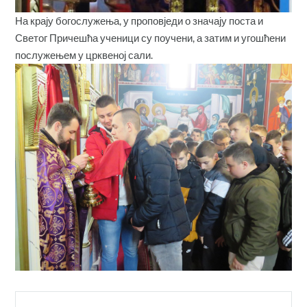
На крају богослужења, у проповједи о значају поста и
Светог Причешћа ученици су поучени, а затим и угошћени
послужењем у црквеној сали.