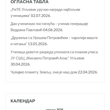
ОГЛАСНА ТАБЛА
„РиТЕ Угљевик уручио награде најбољим
ученицима“
02.07.2026.
Дан ученичких постигнућа – ученик генерације
Ведрана Павловић
04.06.2026.
„Дружење са Урошем Петровићем – чаролија маште
и читања“
13.05.2026.
Ученици деветог разреда упознати са планом уписа
ЈУ СШЦ „Михаило Петровић Алас“ Угљевик
30.04.2026.
Чувајмо планету Земљу, она је наш дом
22.04.2026.
КАЛЕНДАР
август 2026.