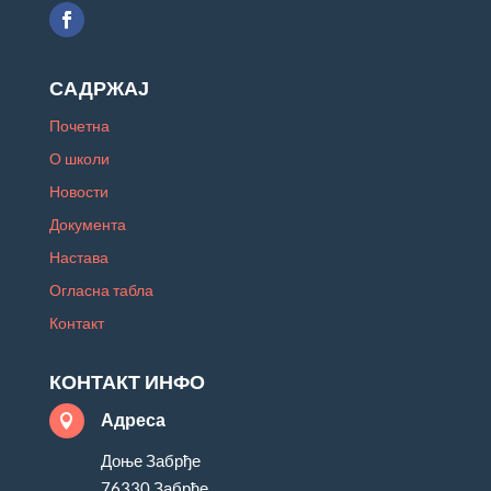
САДРЖАЈ
Почетна
О школи
Новости
Документа
Настава
Огласна табла
Контакт
КОНТАКТ ИНФО
Адреса

Доње Забрђе
76330 Забрђе