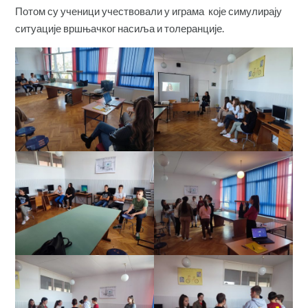
Потом су ученици учествовали у играма које симулирају
ситуације вршњачког насиља и толеранције.