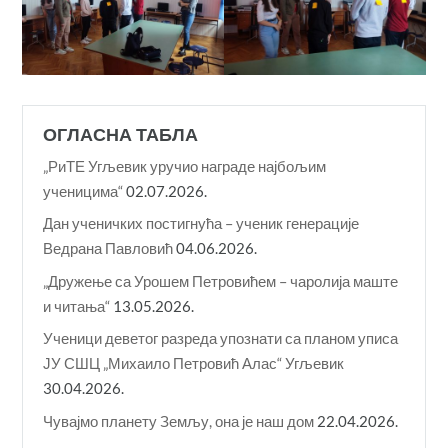
ОГЛАСНА ТАБЛА
„РиТЕ Угљевик уручио награде најбољим
ученицима“
02.07.2026.
Дан ученичких постигнућа – ученик генерације
Ведрана Павловић
04.06.2026.
„Дружење са Урошем Петровићем – чаролија маште
и читања“
13.05.2026.
Ученици деветог разреда упознати са планом уписа
ЈУ СШЦ „Михаило Петровић Алас“ Угљевик
30.04.2026.
Чувајмо планету Земљу, она је наш дом
22.04.2026.