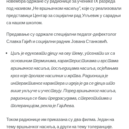
новембра одржане су радионице за ученике IX разреда
под називом „Не вршњачком насиљу“, које су реализовали
представици Центар за социјални рад Угљевик у сарадњи
са нашом школом.
Предавање су одржале специјални педагог-дефектолог
Славка Гајић и социјални радник Јована Станковић.
Циљ је едуковати дјецу на ову тему, упознати их са
основиним терминима, карактеристикама и врстама
вршњачког насиља, посљедицама насиља, осјећањма
кроз које пролазе насилник и жртва. Радионица је
интерактивног карактера и
идеја
је да се дјеца што
више укључе и учествују. Поред вршњачког насиља,
радионица се бави предрасудама, стереотипима и
толеранцијом
, рекла је Гајићева.
Током радионице им приказана су два филма. Jедан на
тему вршњачког насиља, а други на тему толеранције.