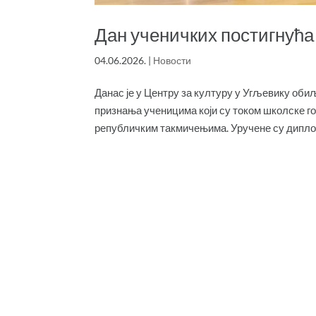
Дан ученичких постигнућа
04.06.2026.
|
Новости
Данас је у Центру за културу у Угљевику об
признања ученицима који су током школске г
републичким такмичењима. Уручене су диплом