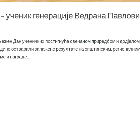
 – ученик генерације Ведрана Павлов
иљежен Дан ученичких постигнућа свечаном приредбом и додјелом
одине остварили запажене резултате на општинским, регионалним
е и награде...