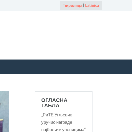
Ћирилица
|
Latinica
ОГЛАСНА
ТАБЛА
„РиТЕ Угљевик
уручио награде
најбољим ученицима“