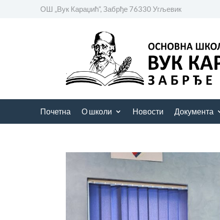
ОШ „Вук Караџић“, Забрђе 76330 Угљевик
Почетна
О школи
Новости
Документа