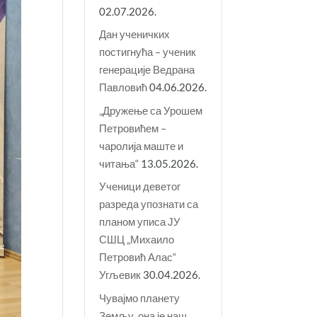
02.07.2026.
Дан ученичких
постигнућа – ученик
генерације Ведрана
Павловић
04.06.2026.
„Дружење са Урошем
Петровићем –
чаролија маште и
читања“
13.05.2026.
Ученици деветог
разреда упознати са
планом уписа ЈУ
СШЦ „Михаило
Петровић Алас“
Угљевик
30.04.2026.
Чувајмо планету
Земљу, она је наш