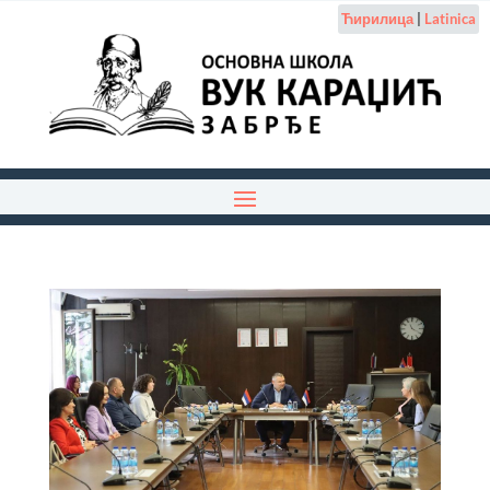
Ћирилица
|
Latinica