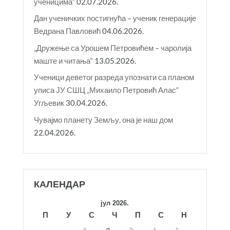
ученицима“
02.07.2026.
Дан ученичких постигнућа – ученик генерације
Ведрана Павловић
04.06.2026.
„Дружење са Урошем Петровићем – чаролија
маште и читања“
13.05.2026.
Ученици деветог разреда упознати са планом
уписа ЈУ СШЦ „Михаило Петровић Алас“
Угљевик
30.04.2026.
Чувајмо планету Земљу, она је наш дом
22.04.2026.
КАЛЕНДАР
јул 2026.
П
У
С
Ч
П
С
Н