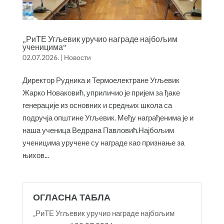
„РиТЕ Угљевик уручио награде најбољим
ученицима“
02.07.2026.
|
Новости
Директор Рудника и Термоелектране Угљевик
Жарко Новаковић, уприличио је пријем за ђаке
генерације из основних и средњих школа са
подручја општине Угљевик. Међу награђенима је и
наша ученица Ведрана Павловић.Најбољим
ученицима уручене су награде као признање за
њихов...
ОГЛАСНА ТАБЛА
„РиТЕ Угљевик уручио награде најбољим