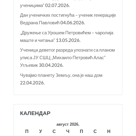
ученицима“
02.07.2026.
Дан ученичких постигнућа – ученик генерације
Ведрана Павловић
04.06.2026.
„Дружење са Урошем Петровићем – чаролија
маште и читања“
13.05.2026.
Ученици деветог разреда упознати са планом
уписа ЈУ СШЦ „Михаило Петровић Алас“
Угљевик
30.04.2026.
Чувајмо планету Земљу, она је наш дом
22.04.2026.
КАЛЕНДАР
август 2026.
П
У
С
Ч
П
С
Н