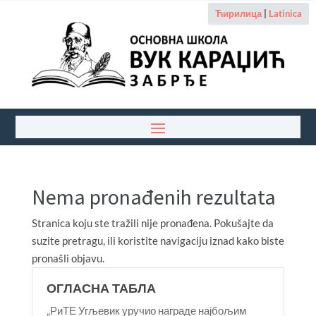
Ћирилица
|
Latinica
Nema pronađenih rezultata
Stranica koju ste tražili nije pronađena. Pokušajte da
suzite pretragu, ili koristite navigaciju iznad kako biste
pronašli objavu.
ОГЛАСНА ТАБЛА
„РиТЕ Угљевик уручио награде најбољим