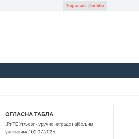
Ћирилица
|
Latinica
ОГЛАСНА ТАБЛА
„РиТЕ Угљевик уручио награде најбољим
ученицима“
02.07.2026.