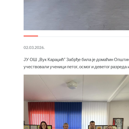
02.03.2026.
ЈУ ОШ „Вук Караџић“ Забрђе била је домаћин Општин
учествовали ученици петог, осмог и деветог разреда 