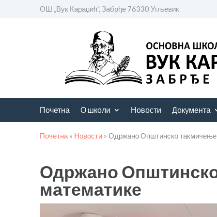
ОШ „Вук Караџић“, Забрђе 76330 Угљевик
Почетна
О школи
Новости
Документа
Почетна
»
Новости
»
Одржано Општинско такмичење 
Одржано Општинско
математике