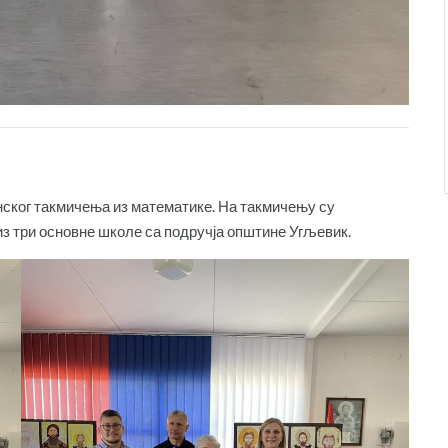
ског такмичења из математике. На такмичењу су
из три основне школе са подручја општине Угљевик.