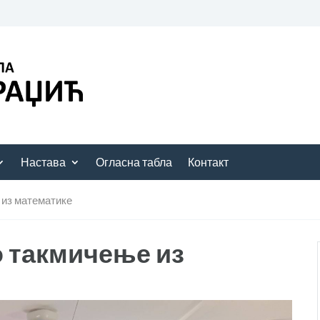
Настава
Огласна табла
Контакт
из математике
 такмичење из