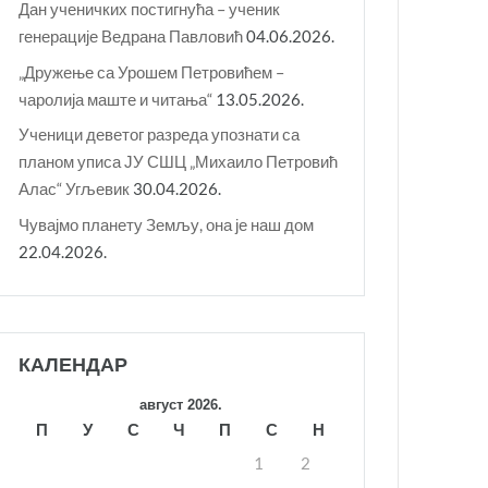
Дан ученичких постигнућа – ученик
генерације Ведрана Павловић
04.06.2026.
„Дружење са Урошем Петровићем –
чаролија маште и читања“
13.05.2026.
Ученици деветог разреда упознати са
планом уписа ЈУ СШЦ „Михаило Петровић
Алас“ Угљевик
30.04.2026.
Чувајмо планету Земљу, она је наш дом
22.04.2026.
КАЛЕНДАР
август 2026.
П
У
С
Ч
П
С
Н
1
2