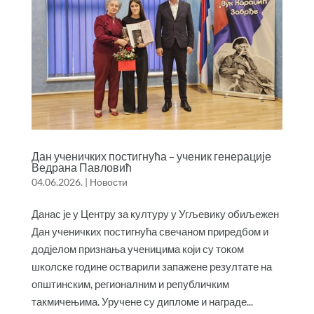
Дан ученичких постигнућа – ученик генерације
Ведрана Павловић
04.06.2026.
|
Новости
Данас је у Центру за културу у Угљевику обиљежен
Дан ученичких постигнућа свечаном приредбом и
додјелом признања ученицима који су током
школске године остварили запажене резултате на
општинским, регионалним и републичким
такмичењима. Уручене су дипломе и награде...