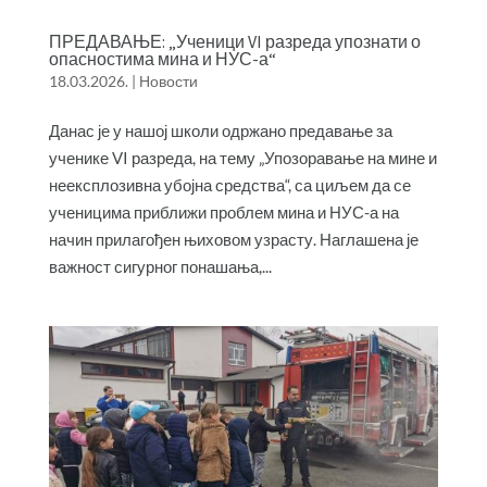
ПРЕДАВАЊЕ: „Ученици VI разреда упознати о
опасностима мина и НУС-а“
18.03.2026.
|
Новости
Данас је у нашој школи одржано предавање за
ученике VI разреда, на тему „Упозоравање на мине и
неексплозивна убојна средства“, са циљем да се
ученицима приближи проблем мина и НУС-а на
начин прилагођен њиховом узрасту. Наглашена је
важност сигурног понашања,...