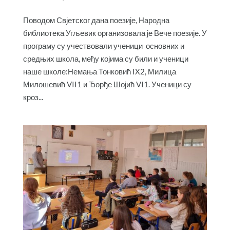
Поводом Свјетског дана поезије, Народна
библиотека Угљевик организовала је Вече поезије. У
програму су учествовали ученици основних и
средњих школа, међу којима су били и ученици
наше школе:Немања Тонковић IX2, Милица
Милошевић VII1 и Ђорђе Шојић VI1. Ученици су
кроз...