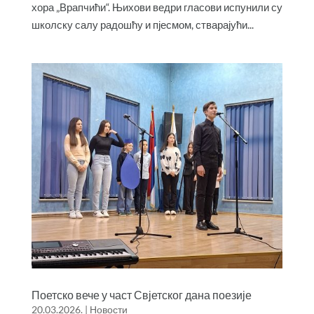
хора „Врапчићи“. Њихови ведри гласови испунили су
школску салу радошћу и пјесмом, стварајући...
Поетско вече у част Свјетског дана поезије
20.03.2026.
|
Новости