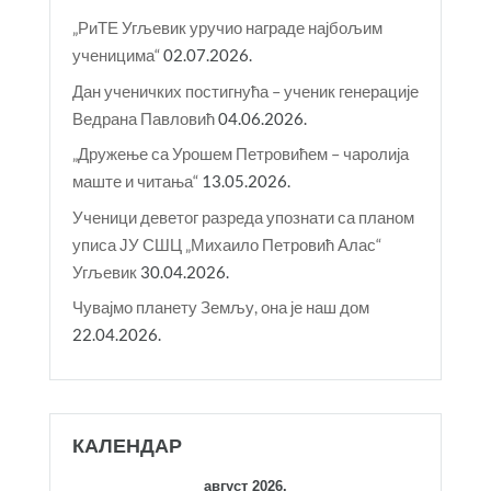
„РиТЕ Угљевик уручио награде најбољим
ученицима“
02.07.2026.
Дан ученичких постигнућа – ученик генерације
Ведрана Павловић
04.06.2026.
„Дружење са Урошем Петровићем – чаролија
маште и читања“
13.05.2026.
Ученици деветог разреда упознати са планом
уписа ЈУ СШЦ „Михаило Петровић Алас“
Угљевик
30.04.2026.
Чувајмо планету Земљу, она је наш дом
22.04.2026.
КАЛЕНДАР
август 2026.