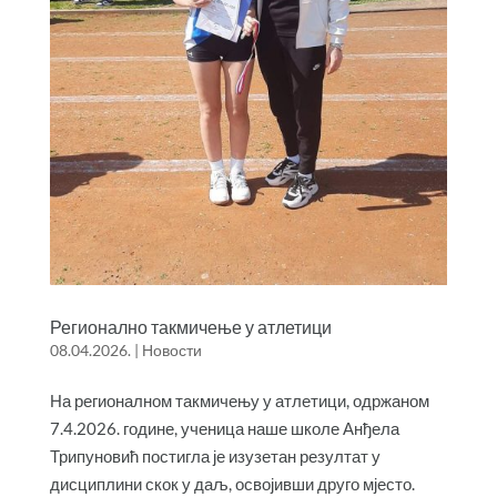
Регионално такмичење у атлетици
08.04.2026.
|
Новости
На регионалном такмичењу у атлетици, одржаном
7.4.2026. године, ученица наше школе Анђела
Трипуновић постигла је изузетан резултат у
дисциплини скок у даљ, освојивши друго мјесто.