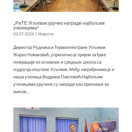
„РиТЕ Угљевик уручио награде најбољим
ученицима“
02.07.2026.
|
Новости
Директор Рудника и Термоелектране Угљевик
Жарко Новаковић, уприличио је пријем за ђаке
генерације из основних и средњих школа са
подручја општине Угљевик. Међу награђенима је и
наша ученица Ведрана Павловић.Најбољим
ученицима уручене су награде као признање за
њихов...