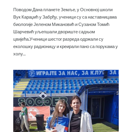
Поводом Дана планете Земље, у Основној школи
Вук Караџић у Забрђу, ученици су са наставницама
биологије Јеленом Микановић и Сузаном Томић
Шарчевић уљепшали двориште садњом
цвијећа.Ученици шестог разреда одржали су
еколошку радионицу и креирали пано са порукама у
холу...