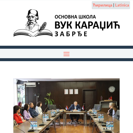
Ћирилица
|
Latinica