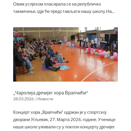
Овим успјехом пласирала се на републичко
такмичење, гдје ће представљати нашу школу.На...
„Чаролија дјечијег хора Врапчићи“
28.03.2026.
|
Новости
Концерт хора „Врапчићи“ одржан је у спортској
дворани Угљевик, 27. Марта 2026. године. Ученици
наше школе уживали су у поклон концерту дјечијег