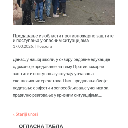
Предавање из области противпожарне заштите
и поступања у опасним ситуацијама
17.03.2026.
|
Новости
Данас, у нашој школи, у оквиру редовне едукације
одржано је предавање на тему Противпожарне
заштите и поступања у случају уочавања
експлозивних средстава. Циљ предавања био је
подизање свијести и оспособљавање ученика за
правилно реаговање у кризним ситуацијама....
« Stariji unosi
ОГЛАСНА ТАБЛА