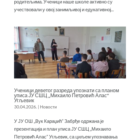
родитељима. Ученици наше школе активно су
учествовали у овој занимљивој и едукативној...
Ученици деветог разреда упознати са планом
уписа ЈУ СШЦ „Михаило Петровић Алас“
Угљевик
30.04.2026.
|
Новости
У ЈУ ОШ „Вук Караџић“ Забрђе одржана је
презентација и план уписа ЈУ СШЦ „Михаило
Петровић Алас“ Угљевик, са циљем упознавања